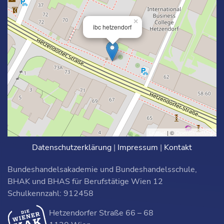
×
ibc hetzendorf
Leaflet
| ©
OpenStreetMap
Datenschutzerklärung
|
Impressum
|
Kontakt
Bundeshandelsakademie und Bundeshandelsschule,
BHAK und BHAS für Berufstätige Wien 12
Schulkennzahl: 912458
Hetzendorfer Straße 66 – 68