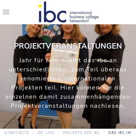
PROJEKTVERANSTALTUNGEN
Jahr für Jahr nimmt das ibc an
unterschiedlichen, zum Teil überaus
renomierten, internationalen
Projekten teil. Hier können Sie die
einzelnen damit zusammenhängenden
Projektveranstaltungen nachlesen.
STARTSEITE
IBC LIVE
PROJEKTE DES IBC
DAS IBC IM