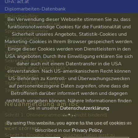
ÜFA: act.at
Diplomarbeiten-Datenbank
Bibliothek@ibc
Bei Verwendung dieser Webseite stimmen Sie zu, dass
WebUntis (Stundenplan)
funktionsnotwendige Cookies für die Funktionalität und
Sprechstundenliste
Sicherheit unseres Angebots, Statistik-Cookies und
Terminkalender
Marketing-Cookies in Ihrem Browser gespeichert werden.
Downloads
Einige dieser Cookies werden von Dienstleistern in den
Wahlplattform
USA angeboten. Durch Ihre Einwilligung erklären Sie sich
Sekretariat der Schule
daher auch mit einem Datentransfer in die USA
Übersicht aller Abend-HAK's
einverstanden. Nach US-amerikanischem Recht können
ibc-Newsletter
US-Behörden zu Kontroll- und Überwachungszwecken
Teaser: HAK-B und HAS-B
auf personenbezogene Daten zugreifen, ohne dass die
Teaser: Kolleg
Betroffenen darüber informiert werden und dagegen
rechtlich vorgehen können. Nähere Informationen finden
Neuanmeldung am ibc
Sie in unserer
Datenschutzerklärung
.
Schritt 1: Onlinevoranmeldung (nicht bindend)
-- * --
By using this website, you agree to the use of cookies as
SCHRITT 2: TERMINBUCHUNG FÜR FIXANMELDUNG (DERZEIT
NICHT GEÖFFNET)
described in our
Privacy Policy
.
Schritt 3: Eingabe der persönlichen Daten (erst zu