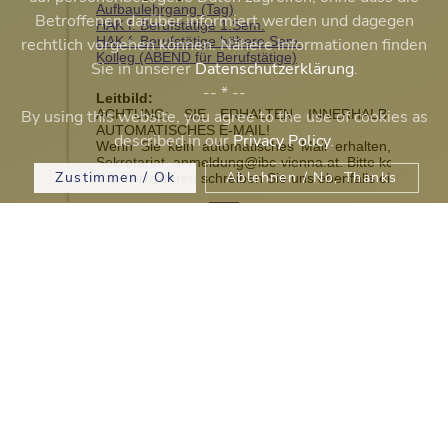
Betroffenen darüber informiert werden und dagegen
rechtlich vorgehen können. Nähere Informationen finden
Sie in unserer
Datenschutzerklärung
.
-- * --
By using this website, you agree to the use of cookies as
described in our
Privacy Policy
.
Zustimmen / Ok
Ablehnen / No, Thanks
Spirit of Nations