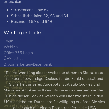
erreichbar:
Straßenbahn Linie 62
Schnellbahnlinien S2, S3 und S4
Buslinien 16A und 64B
Wichtige Links
Login
WebMail
Office 365 Login
ÜFA: act.at
Diplomarbeiten-Datenbank
Bibliothek@ibc
Bei Verwendung dieser Webseite stimmen Sie zu, dass
WebUntis (Stundenplan)
funktionsnotwendige Cookies für die Funktionalität und
Sprechstundenliste
Sicherheit unseres Angebots, Statistik-Cookies und
Terminkalender
Marketing-Cookies in Ihrem Browser gespeichert werden.
Downloads
Einige dieser Cookies werden von Dienstleistern in den
Wahlplattform
USA angeboten. Durch Ihre Einwilligung erklären Sie sich
Sekretariat der Schule
daher auch mit einem Datentransfer in die USA