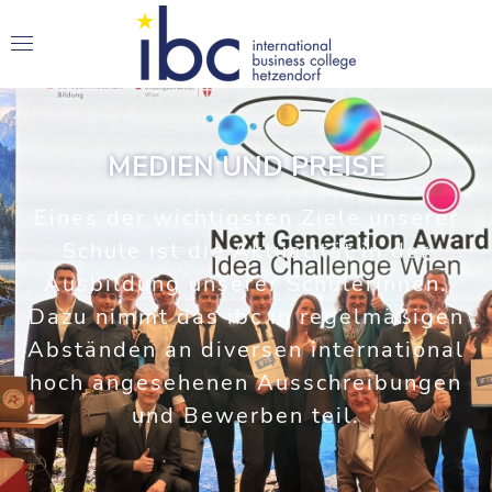
MEDIEN UND PREISE
Eines der wichtigsten Ziele unserer
Schule ist die Aktualität in der
Ausbildung unserer SchülerInnen.
Dazu nimmt das ibc in regelmäßigen
Abständen an diversen international
hoch angesehenen Ausschreibungen
und Bewerben teil.