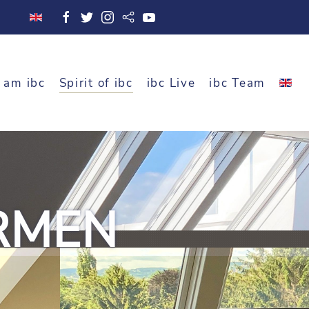
 am ibc
Spirit of ibc
ibc Live
ibc Team
RMEN