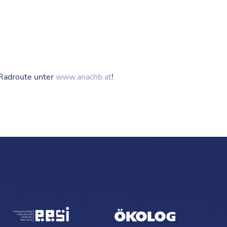
e Radroute unter
www.anachb.at
!