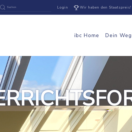
Login
Wir haben den Staatspreis!
ibc Home
Dein Weg
ERRICHTSFO