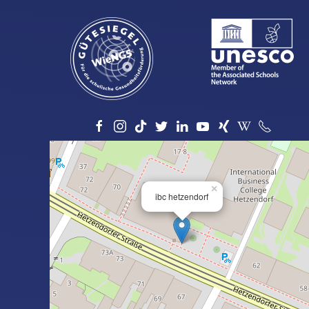
×
ibc hetzendorf