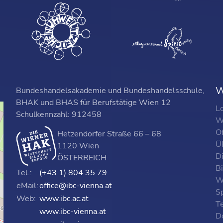
W
Bundeshandelsakademie und Bundeshandelsschule,
BHAK und BHAS für Berufstätige Wien 12
L
Schulkennzahl: 912458
W
O
Hetzendorfer Straße 66 – 68
ÜF
1120 Wien
D
ÖSTERREICH
B
Tel.:
(+43 1) 804 35 79
W
eMail:
office@ibc-vienna.at
S
Web:
www.ibc.ac.at
T
www.ibc-vienna.at
D