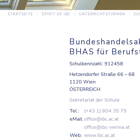
STARTSEITE
SPIRIT OF IBC
UNTERRICHTSFORMEN
ZU
Bundeshandelsa
BHAS für Berufs
Schulkennzahl: 912458
Hetzendorfer Straße 66 – 68
1120 Wien
ÖSTERREICH
Sekretariat der Schule
Tel.:
(+43 1) 804 35 79
eMail:
office@ibc.ac.at
office@ibc-vienna.at
Web:
www.ibc.ac.at