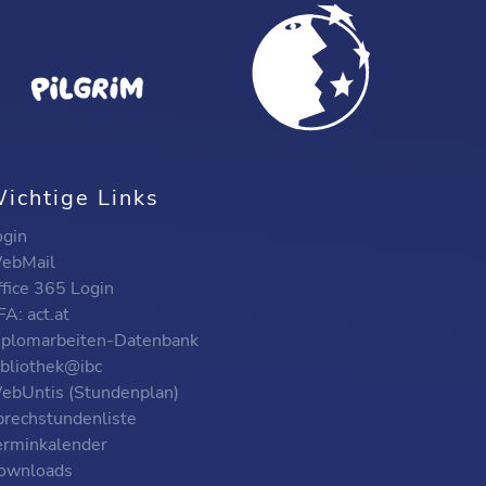
ichtige Links
ogin
ebMail
ffice 365 Login
A: act.at
iplomarbeiten-Datenbank
ibliothek@ibc
ebUntis (Stundenplan)
prechstundenliste
erminkalender
ownloads