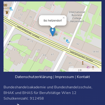
×
ibc hetzendorf
Leaflet
| ©
OpenStreetMap
Datenschutzerklärung
|
Impressum
|
Kontakt
Bundeshandelsakademie und Bundeshandelsschule,
BHAK und BHAS für Berufstätige Wien 12
Schulkennzahl: 912458