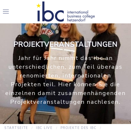
PROJEKTVERANSTALTUNGEN
Jahr für Jahr nimmt das ibc an
unterschiedlichen, zum Teil überaus
renomierten, internationalen
Projekten teil. Hier können Sie die
einzelnen damit zusammenhängenden
Projektveranstaltungen nachlesen.
STARTSEITE
IBC LIVE
PROJEKTE DES IBC