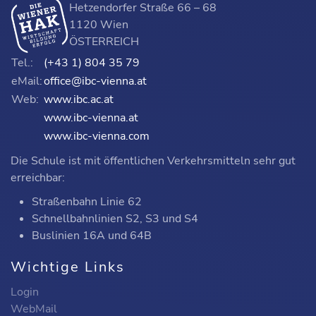
Hetzendorfer Straße 66 – 68
1120 Wien
ÖSTERREICH
Tel.:
(+43 1) 804 35 79
eMail:
office@ibc-vienna.at
Web:
www.ibc.ac.at
www.ibc-vienna.at
www.ibc-vienna.com
Die Schule ist mit öffentlichen Verkehrsmitteln sehr gut
erreichbar:
Straßenbahn Linie 62
Schnellbahnlinien S2, S3 und S4
Buslinien 16A und 64B
Wichtige Links
Login
WebMail