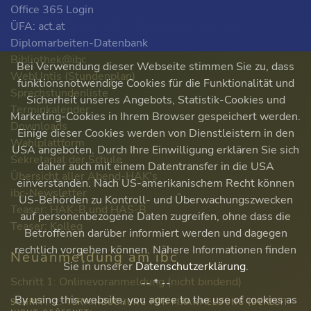
Office 365 Login
ÜFA: act.at
Diplomarbeiten-Datenbank
Bibliothek@ibc
Bei Verwendung dieser Webseite stimmen Sie zu, dass
WebUntis (Stundenplan)
funktionsnotwendige Cookies für die Funktionalität und
Sprechstundenliste
Sicherheit unseres Angebots, Statistik-Cookies und
Terminkalender
Marketing-Cookies in Ihrem Browser gespeichert werden.
Downloads
Einige dieser Cookies werden von Dienstleistern in den
Wahlplattform
USA angeboten. Durch Ihre Einwilligung erklären Sie sich
Sekretariat der Schule
daher auch mit einem Datentransfer in die USA
Übersicht aller Abend-HAK's
einverstanden. Nach US-amerikanischem Recht können
ibc-Newsletter
US-Behörden zu Kontroll- und Überwachungszwecken
Teaser: HAK-B und HAS-B
auf personenbezogene Daten zugreifen, ohne dass die
Teaser: Kolleg
Betroffenen darüber informiert werden und dagegen
rechtlich vorgehen können. Nähere Informationen finden
Neuanmeldung am ibc
Sie in unserer
Datenschutzerklärung
.
Schritt 1: Onlinevoranmeldung (nicht bindend)
-- * --
By using this website, you agree to the use of cookies as
SCHRITT 2: TERMINBUCHUNG FÜR FIXANMELDUNG (DERZEIT