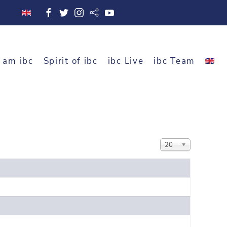
 am ibc
Spirit of ibc
ibc Live
ibc Team
Anzeige #
20