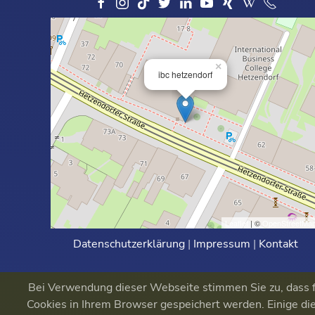
×
ibc hetzendorf
Leaflet
| ©
OpenStreetMa
Datenschutzerklärung
|
Impressum
|
Kontakt
Bei Verwendung dieser Webseite stimmen Sie zu, dass fu
Cookies in Ihrem Browser gespeichert werden. Einige die