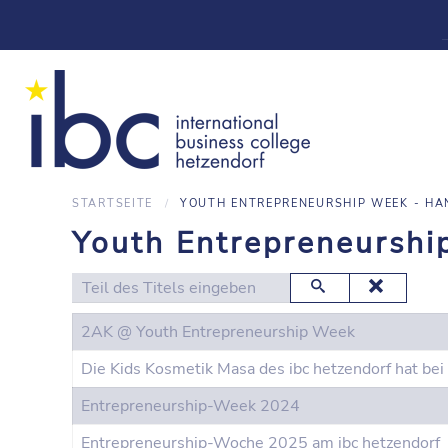
STARTSEITE
YOUTH ENTREPRENEURSHIP WEEK - HA
Youth Entrepreneursh
Teil des Titels eingeben
2AK @ Youth Entrepreneurship Week
Die Kids Kosmetik Masa des ibc hetzendorf hat b
Entrepreneurship-Week 2024
Entrepreneurship-Woche 2025 am ibc hetzendorf