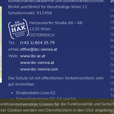
W
Bundeshandelsakademie und Bundeshandelsschule,
BHAK und BHAS für Berufstätige Wien 12
L
Schulkennzahl: 912458
W
O
Hetzendorfer Straße 66 – 68
ÜF
1120 Wien
D
ÖSTERREICH
B
Tel.:
(+43 1) 804 35 79
W
eMail:
office@ibc-vienna.at
S
Web:
www.ibc.ac.at
T
www.ibc-vienna.at
D
www.ibc-vienna.com
W
Se
Die Schule ist mit öffentlichen Verkehrsmitteln sehr
p
Ü
gut erreichbar:
i
Straßenbahn Linie 62
T
Schnellbahnlinien S2, S3 und S4
T
nktionsnotwendige Cookies für die Funktionalität und Sicher
Buslinien 16A und 64B
ser Cookies werden von Dienstleistern in den USA angeboten. 
N