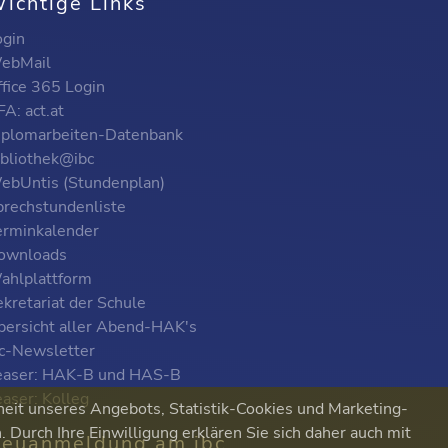
ichtige Links
ogin
ebMail
ffice 365 Login
A: act.at
iplomarbeiten-Datenbank
ibliothek@ibc
ebUntis (Stundenplan)
prechstundenliste
erminkalender
ownloads
ahlplattform
kretariat der Schule
bersicht aller Abend-HAK's
bc-Newsletter
easer: HAK-B und HAS-B
easer: Kolleg
heit unseres Angebots, Statistik-Cookies und Marketing-
Durch Ihre Einwilligung erklären Sie sich daher auch mit
euanmeldung am ibc