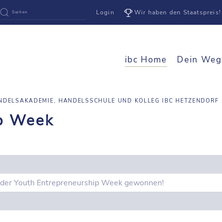
Login
Wir haben den Staatspreis!
ibc Home
Dein Weg
NDELSAKADEMIE, HANDELSSCHULE UND KOLLEG IBC HETZENDORF
ip Week
ei der Youth Entrepreneurship Week gewonnen!