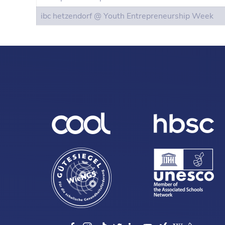
ibc hetzendorf @ Youth Entrepreneurship Week