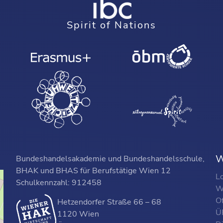
Spirit of Nations
W
Bundeshandelsakademie und Bundeshandelsschule,
BHAK und BHAS für Berufstätige Wien 12
L
Schulkennzahl: 912458
W
O
Hetzendorfer Straße 66 – 68
ÜF
1120 Wien