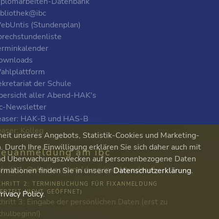
iplomarbeiten-Datenbank
ibliothek@ibc
ebUntis (Stundenplan)
prechstundenliste
erminkalender
ownloads
ahlplattform
kretariat der Schule
bersicht aller Abend-HAK's
bc-Newsletter
easer: HAK-B und HAS-B
easer: Kolleg
heit unseres Angebots, Statistik-Cookies und Marketing-
Durch Ihre Einwilligung erklären Sie sich daher auch mit
euanmeldung am ibc
 und Überwachungszwecken auf personenbezogene Daten
chritt 1: Onlinevoranmeldung (nicht bindend)
ormationen finden Sie in unserer
Datenschutzerklärung
.
CHRITT 2: TERMINBUCHUNG FÜR FIXANMELDUNG
DERZEIT NICHT GEÖFFNET)
rivacy Policy
.
hritt 3: Eingabe der persönlichen Daten (erst zu
chulbeginn!)