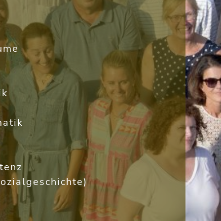
äume
ik
atik
tenz
ozialgeschichte)