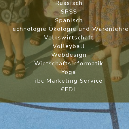
Russisch
SPSS
Spanisch
Technologie Ökologie und Warenlehre
Volkswirtschaft
Volleyball
Webdesign
Wirtschaftsinformatik
Yoga
ibc Marketing Service
€FDL