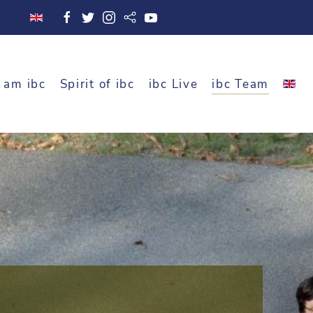
 am ibc
Spirit of ibc
ibc Live
ibc Team