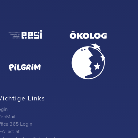
ichtige Links
ogin
ebMail
ffice 365 Login
A: act.at