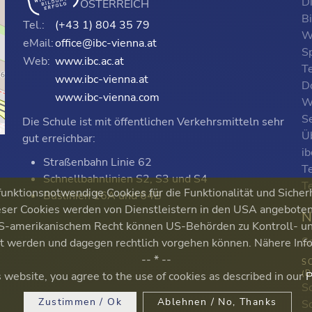
D
ÖSTERREICH
B
Tel.:
(+43 1) 804 35 79
W
eMail:
office@ibc-vienna.at
S
Web:
www.ibc.ac.at
T
www.ibc-vienna.at
D
www.ibc-vienna.com
W
Se
Die Schule ist mit öffentlichen Verkehrsmitteln sehr
p
Ü
gut erreichbar:
i
Straßenbahn Linie 62
T
Schnellbahnlinien S2, S3 und S4
T
nktionsnotwendige Cookies für die Funktionalität und Sicher
Buslinien 16A und 64B
ser Cookies werden von Dienstleistern in den USA angeboten. 
N
 US-amerikanischem Recht können US-Behörden zu Kontroll-
S
ert werden und dagegen rechtlich vorgehen können. Nähere Inf
-- * --
S
(
s website, you agree to the use of cookies as described in our
P
Sc
Zustimmen / Ok
Ablehnen / No, Thanks
S