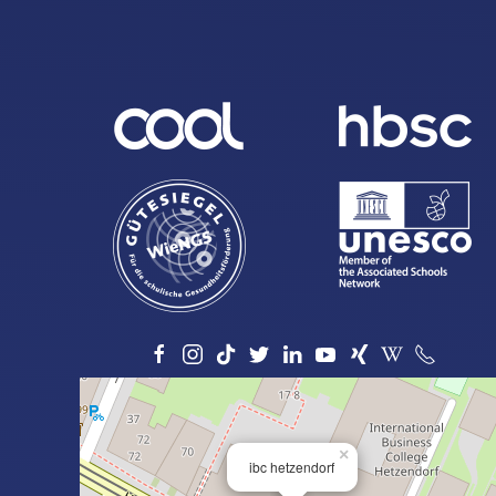
×
ibc hetzendorf