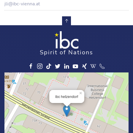
jli@ibc-vienna.at
Spirit of Nations
×
ibc hetzendorf