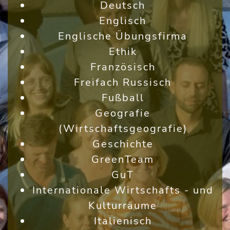
Deutsch
Englisch
Englische Übungsfirma
Ethik
Französisch
Freifach Russisch
Fußball
Geografie
(Wirtschaftsgeografie)
Geschichte
GreenTeam
GuT
Internationale Wirtschafts - und
Kulturräume
Italienisch