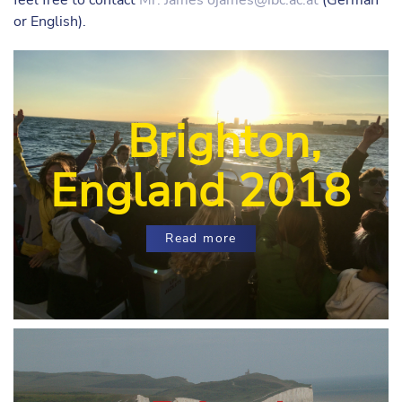
feel free to contact
Mr. James
ojames@ibc.ac.at
(German
or English).
Brighton,
England 2018
Read more