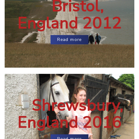
Bristol,
England 2012
Read more
Shrewsbury,
England 2016
Read more