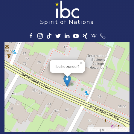
Spirit of Nations
×
ibc hetzendorf
Leaflet
| ©
OpenStreetMap