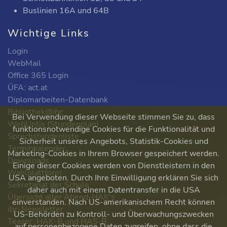
Buslinien 16A und 64B
Wichtige Links
Login
WebMail
Office 365 Login
ÜFA: act.at
Diplomarbeiten-Datenbank
Bibliothek@ibc
Bei Verwendung dieser Webseite stimmen Sie zu, dass
WebUntis (Stundenplan)
funktionsnotwendige Cookies für die Funktionalität und
Sprechstundenliste
Sicherheit unseres Angebots, Statistik-Cookies und
Terminkalender
Marketing-Cookies in Ihrem Browser gespeichert werden.
Downloads
Einige dieser Cookies werden von Dienstleistern in den
Wahlplattform
USA angeboten. Durch Ihre Einwilligung erklären Sie sich
Sekretariat der Schule
daher auch mit einem Datentransfer in die USA
Übersicht aller Abend-HAK's
einverstanden. Nach US-amerikanischem Recht können
ibc-Newsletter
US-Behörden zu Kontroll- und Überwachungszwecken
Teaser: HAK-B und HAS-B
auf personenbezogene Daten zugreifen, ohne dass die