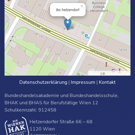
×
ibc hetzendorf
Leaflet
| ©
OpenStreetMap
Datenschutzerklärung
|
Impressum
|
Kontakt
Bundeshandelsakademie und Bundeshandelsschule,
BHAK und BHAS für Berufstätige Wien 12
Schulkennzahl: 912458
Hetzendorfer Straße 66 – 68
1120 Wien