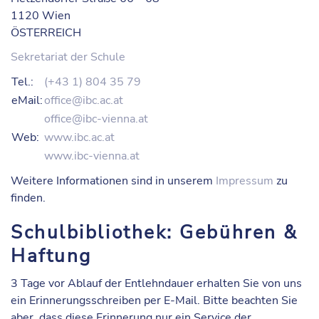
1120 Wien
ÖSTERREICH
Sekretariat der Schule
Tel.:
(+43 1) 804 35 79
eMail:
office@ibc.ac.at
office@ibc-vienna.at
Web:
www.ibc.ac.at
www.ibc-vienna.at
Weitere Informationen sind in unserem
Impressum
zu
finden.
Schulbibliothek: Gebühren &
Haftung
3 Tage vor Ablauf der Entlehndauer erhalten Sie von uns
ein
Erinnerungsschreiben
per E-Mail. Bitte beachten Sie
aber, dass diese Erinnerung nur ein Service der