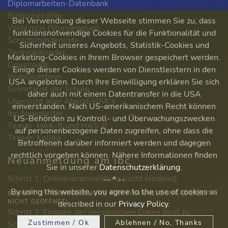
Diplomarbeiten-Datenbank
Bibliothek@ibc
Bei Verwendung dieser Webseite stimmen Sie zu, dass
WebUntis (Stundenplan)
funktionsnotwendige Cookies für die Funktionalität und
Sprechstundenliste
Sicherheit unseres Angebots, Statistik-Cookies und
Terminkalender
Marketing-Cookies in Ihrem Browser gespeichert werden.
Downloads
Einige dieser Cookies werden von Dienstleistern in den
Wahlplattform
USA angeboten. Durch Ihre Einwilligung erklären Sie sich
Sekretariat der Schule
daher auch mit einem Datentransfer in die USA
Übersicht aller Abend-HAK's
einverstanden. Nach US-amerikanischem Recht können
ibc-Newsletter
US-Behörden zu Kontroll- und Überwachungszwecken
Teaser: HAK-B und HAS-B
auf personenbezogene Daten zugreifen, ohne dass die
Teaser: Kolleg
Betroffenen darüber informiert werden und dagegen
rechtlich vorgehen können. Nähere Informationen finden
Neuanmeldung am ibc
Sie in unserer
Datenschutzerklärung
.
Schritt 1: Onlinevoranmeldung (nicht bindend)
-- * --
By using this website, you agree to the use of cookies as
SCHRITT 2: TERMINBUCHUNG FÜR FIXANMELDUNG (DERZEIT
NICHT GEÖFFNET)
described in our
Privacy Policy
.
Schritt 3: Eingabe der persönlichen Daten (erst zu
Zustimmen / Ok
Ablehnen / No, Thanks
Schulbeginn!)