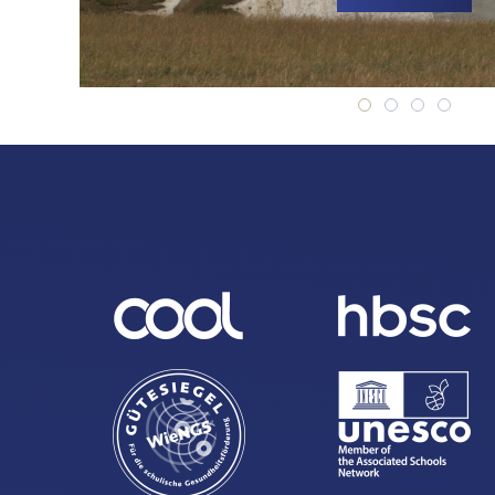
Bristol, Engla
Bristol, En
Bristol,
Brist