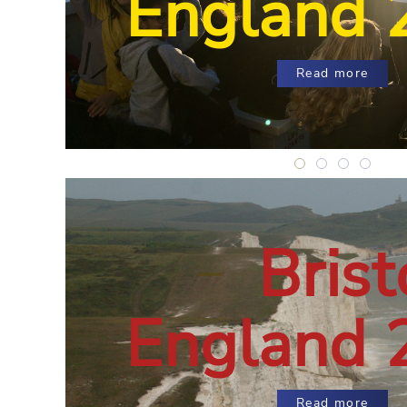
England 
Read more
Brighton, Engl
Brighton, E
Brighton
Brigh
Brist
England 
Read more