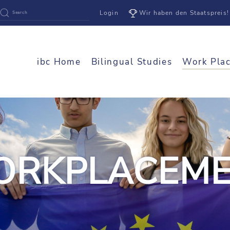
Login
Wir haben den Staatspreis!
ibc Home
Bilingual Studies
Work Pla
RKPLACEM