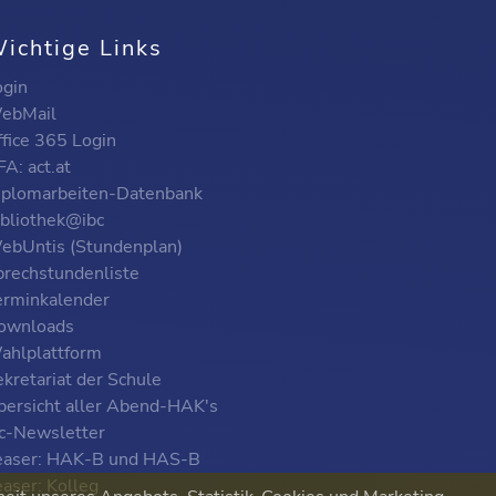
ichtige Links
ogin
ebMail
ffice 365 Login
A: act.at
iplomarbeiten-Datenbank
ibliothek@ibc
ebUntis (Stundenplan)
prechstundenliste
erminkalender
ownloads
ahlplattform
kretariat der Schule
bersicht aller Abend-HAK's
bc-Newsletter
easer: HAK-B und HAS-B
easer: Kolleg