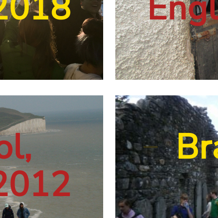
2018
Eng
and 2018
ngland 2018
, England 2018
ton, England 2018
ol,
Bra
2012