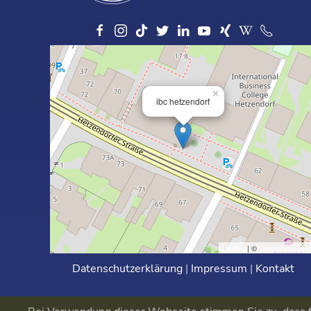
×
ibc hetzendorf
Leaflet
| ©
OpenStreetMa
Datenschutzerklärung
|
Impressum
|
Kontakt