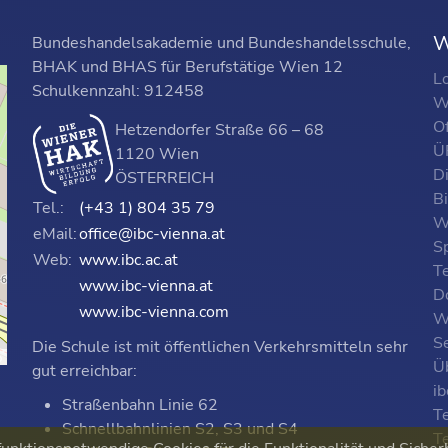
W
Bundeshandelsakademie und Bundeshandelsschule,
BHAK und BHAS für Berufstätige Wien 12
L
Schulkennzahl: 912458
W
O
Hetzendorfer Straße 66 – 68
ÜF
1120 Wien
D
ÖSTERREICH
B
Tel.:
(+43 1) 804 35 79
W
eMail:
office@ibc-vienna.at
S
Web:
www.ibc.ac.at
T
www.ibc-vienna.at
D
www.ibc-vienna.com
W
Se
Die Schule ist mit öffentlichen Verkehrsmitteln sehr
p
Ü
gut erreichbar:
i
Straßenbahn Linie 62
T
Schnellbahnlinien S2, S3 und S4
T