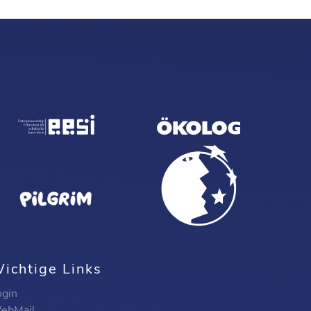
ichtige Links
ogin
ebMail