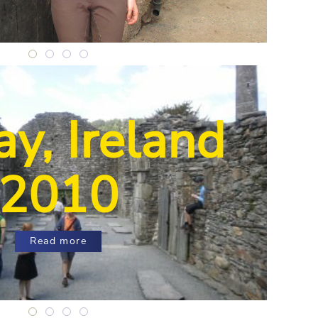
Shrewsbury, England 2016
Shrewsbury, England 2016
Shrewsbury, England 2016
Shrewsbury, England 2016
y, Ireland
2010
Read more
Bray, Ireland 2010
Bray, Ireland 2010
Bray, Ireland 2010
Bray, Ireland 2010