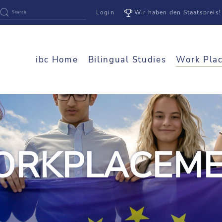
Login
Wir haben den Staatspreis!
ibc Home
Bilingual Studies
Work Pla
RKPLACEM