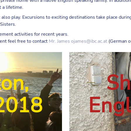
ivate home with a native English speaking family. In addition t
 a lifetime.
lso play. Excursions to exciting destinations take place duri
Sisters.
ment activities for recent years.
nt feel free to contact
Mr. James
ojames@ibc.ac.at
(German or
on,
Sh
2018
Eng