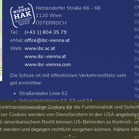
O
Hetzendorfer Straße 66 – 68
ÜF
1120 Wien
D
ÖSTERREICH
B
Tel.:
(+43 1) 804 35 79
W
eMail:
office@ibc-vienna.at
S
Web:
www.ibc.ac.at
T
www.ibc-vienna.at
D
www.ibc-vienna.com
W
Se
Die Schule ist mit öffentlichen Verkehrsmitteln sehr
p
Ü
gut erreichbar:
i
Straßenbahn Linie 62
T
Schnellbahnlinien S2, S3 und S4
T
nktionsnotwendige Cookies für die Funktionalität und Sicher
Buslinien 16A und 64B
ser Cookies werden von Dienstleistern in den USA angeboten. 
N
 US-amerikanischem Recht können US-Behörden zu Kontroll-
S
ert werden und dagegen rechtlich vorgehen können. Nähere Inf
-- * --
S