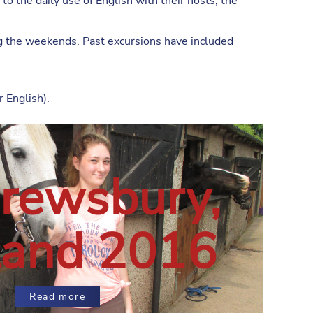
o the daily use of English with their hosts, the
ng the weekends. Past excursions have included
 English).
rewsbury,
land 2016
Read more