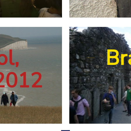
and 2018
ngland 2018
, England 2018
ton, England 2018
ol,
Bra
2012
nd 2012
gland 2012
 England 2012
ol, England 2012