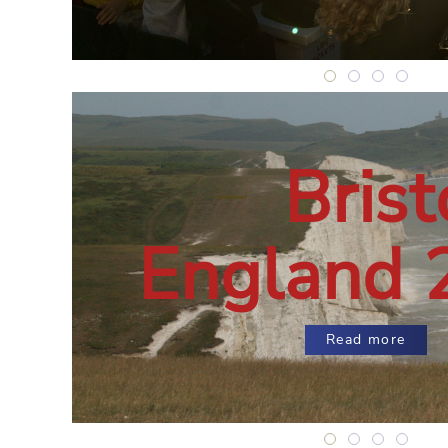
Brighton, Engl
Brighton, E
Brighton
Brigh
Brist
England 
Read more
Bristol, Engla
Bristol, En
Bristol,
Brist