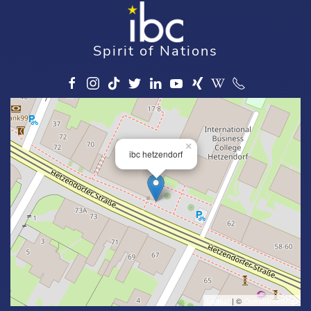
Spirit of Nations
×
ibc hetzendorf
Leaflet
| ©
OpenStreetMap