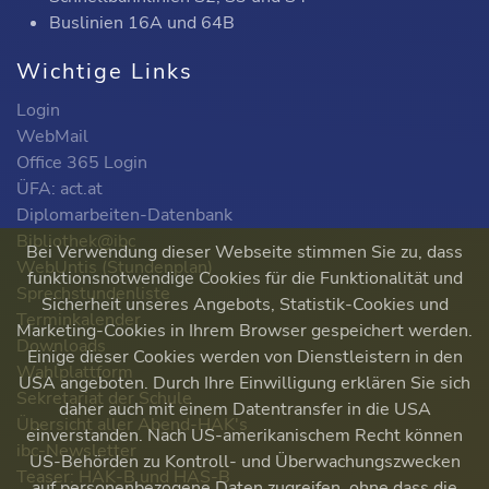
Buslinien 16A und 64B
Wichtige Links
Login
WebMail
Office 365 Login
ÜFA: act.at
Diplomarbeiten-Datenbank
Bibliothek@ibc
Bei Verwendung dieser Webseite stimmen Sie zu, dass
WebUntis (Stundenplan)
funktionsnotwendige Cookies für die Funktionalität und
Sprechstundenliste
Sicherheit unseres Angebots, Statistik-Cookies und
Terminkalender
Marketing-Cookies in Ihrem Browser gespeichert werden.
Downloads
Einige dieser Cookies werden von Dienstleistern in den
Wahlplattform
USA angeboten. Durch Ihre Einwilligung erklären Sie sich
Sekretariat der Schule
daher auch mit einem Datentransfer in die USA
Übersicht aller Abend-HAK's
einverstanden. Nach US-amerikanischem Recht können
ibc-Newsletter
US-Behörden zu Kontroll- und Überwachungszwecken
Teaser: HAK-B und HAS-B
auf personenbezogene Daten zugreifen, ohne dass die