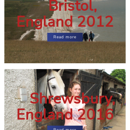
Bristol,
England 2012
Read more
Shrewsbury,
England 2016
Read more