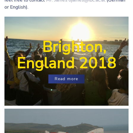
feel free to contact
Mr. James
ojames@ibc.ac.at
(German
or English).
Brighton,
England 2018
Read more