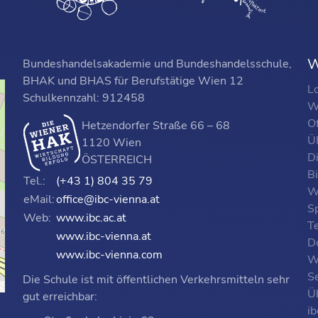
W
Bundeshandelsakademie und Bundeshandelsschule,
BHAK und BHAS für Berufstätige Wien 12
L
Schulkennzahl: 912458
W
O
Hetzendorfer Straße 66 – 68
ÜF
1120 Wien
D
ÖSTERREICH
B
Tel.:
(+43 1) 804 35 79
W
eMail:
office@ibc-vienna.at
S
Web:
www.ibc.ac.at
T
www.ibc-vienna.at
D
www.ibc-vienna.com
W
Se
Die Schule ist mit öffentlichen Verkehrsmitteln sehr
p
Ü
gut erreichbar:
i