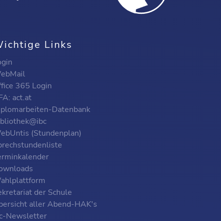
ichtige Links
ogin
ebMail
ffice 365 Login
A: act.at
iplomarbeiten-Datenbank
ibliothek@ibc
ebUntis (Stundenplan)
prechstundenliste
erminkalender
ownloads
ahlplattform
kretariat der Schule
bersicht aller Abend-HAK's
bc-Newsletter