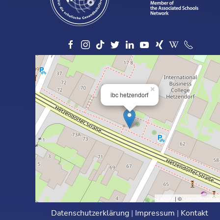
×
ibc hetzendorf
Leaflet
| ©
OpenStreetMa
Datenschutzerklärung
|
Impressum
|
Kontakt