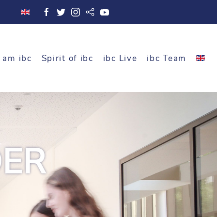
 am ibc
Spirit of ibc
ibc Live
ibc Team
DER