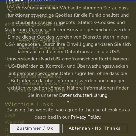
ÖSTERREICH
Bei Verwendung dieser Webseite stimmen Sie zu, dass
funktionsnotwendige Cookies für die Funktionalität und
Tel.:
(+43 1) 804 35 79
Sicherheit unseres Angebots, Statistik-Cookies und
eMail:
office@ibc-vienna.at
Marketing-Cookies in Ihrem Browser gespeichert werden.
Web:
www.ibc.ac.at
Einige dieser Cookies werden von Dienstleistern in den
www.ibc-vienna.at
USA angeboten. Durch Ihre Einwilligung erklären Sie sich
www.ibc-vienna.com
daher auch mit einem Datentransfer in die USA
Die Schule ist mit öffentlichen Verkehrsmitteln sehr gut
einverstanden. Nach US-amerikanischem Recht können
erreichbar:
US-Behörden zu Kontroll- und Überwachungszwecken
auf personenbezogene Daten zugreifen, ohne dass die
Straßenbahn Linie 62
Betroffenen darüber informiert werden und dagegen
Schnellbahnlinien S2, S3 und S4
rechtlich vorgehen können. Nähere Informationen finden
Buslinien 16A und 64B
Sie in unserer
Datenschutzerklärung
.
-- * --
Wichtige Links
By using this website, you agree to the use of cookies as
Login
described in our
Privacy Policy
.
WebMail
Zustimmen / Ok
Ablehnen / No, Thanks
Office 365 Login