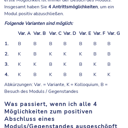
Insgesamt haben Sie
4 Antrittsmöglichkeiten
, um ein
Modul positiv abzuschließen.
Folgende Varianten sind möglich:
Var. A
Var. B
Var. C
Var. D
Var. E
Var. F
Var. G
1.
B
B
B
B
B
B
B
2.
K
B
K
K
K
B
B
3.
K
K
B
K
B
K
B
4.
K
B
K
B
B
K
K
Abkürzungen: Var. = Variante, K = Kolloquium, B =
Besuch des Moduls / Gegenstandes
Was passiert, wenn ich alle 4
Möglichkeiten zum positiven
Abschluss eines
Moduls/Gegenstandes ausgeschöpft