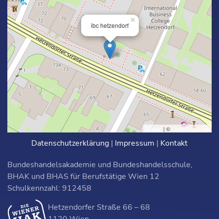
×
ibc hetzendorf
Leaflet
| ©
OpenStreetMap
Datenschutzerklärung
|
Impressum
|
Kontakt
Bundeshandelsakademie und Bundeshandelsschule,
BHAK und BHAS für Berufstätige Wien 12
Schulkennzahl: 912458
Hetzendorfer Straße 66 – 68
1120 Wien