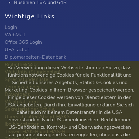
Buslinien 16A und 64B
Wichtige Links
Login
WebMail
Office 365 Login
ÜFA: act.at
Diplomarbeiten-Datenbank
Bibliothek@ibc
Bei Verwendung dieser Webseite stimmen Sie zu, dass
WebUntis (Stundenplan)
funktionsnotwendige Cookies für die Funktionalität und
Sprechstundenliste
Sicherheit unseres Angebots, Statistik-Cookies und
Terminkalender
Marketing-Cookies in Ihrem Browser gespeichert werden.
Downloads
Einige dieser Cookies werden von Dienstleistern in den
Wahlplattform
USA angeboten. Durch Ihre Einwilligung erklären Sie sich
Sekretariat der Schule
daher auch mit einem Datentransfer in die USA
Übersicht aller Abend-HAK's
einverstanden. Nach US-amerikanischem Recht können
ibc-Newsletter
US-Behörden zu Kontroll- und Überwachungszwecken
Teaser: HAK-B und HAS-B
auf personenbezogene Daten zugreifen, ohne dass die