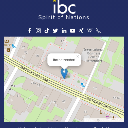
Spirit of Nations
×
ibc hetzendorf
Leaflet
| ©
OpenStreetMap