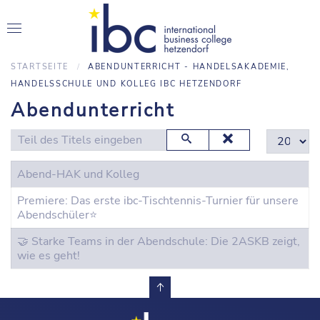
STARTSEITE
ABENDUNTERRICHT - HANDELSAKADEMIE,
HANDELSSCHULE UND KOLLEG IBC HETZENDORF
Abendunterricht
Teil des Titels eingeben
Anzeige #
Abend-HAK und Kolleg
Premiere: Das erste ibc-Tischtennis-Turnier für unsere
Abendschüler⭐️
🤝 Starke Teams in der Abendschule: Die 2ASKB zeigt,
wie es geht!