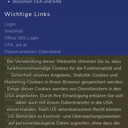
Buslinien 16A und 64B
Wichtige Links
Login
WebMail
Office 365 Login
ÜFA: act.at
Diplomarbeiten-Datenbank
Bibliothek@ibc
Bei Verwendung dieser Webseite stimmen Sie zu, dass
WebUntis (Stundenplan)
funktionsnotwendige Cookies für die Funktionalität und
Sprechstundenliste
Sicherheit unseres Angebots, Statistik-Cookies und
Terminkalender
Marketing-Cookies in Ihrem Browser gespeichert werden.
Downloads
Einige dieser Cookies werden von Dienstleistern in den
Wahlplattform
USA angeboten. Durch Ihre Einwilligung erklären Sie sich
Sekretariat der Schule
daher auch mit einem Datentransfer in die USA
Übersicht aller Abend-HAK's
einverstanden. Nach US-amerikanischem Recht können
ibc-Newsletter
US-Behörden zu Kontroll- und Überwachungszwecken
Teaser: HAK-B und HAS-B
auf personenbezogene Daten zugreifen, ohne dass die
Teaser: Kolleg