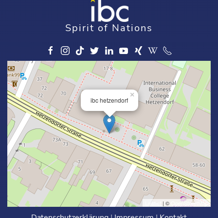
Spirit of Nations
×
ibc hetzendorf
Leaflet
| ©
OpenStreetMap
Datenschutzerklärung
|
Impressum
|
Kontakt