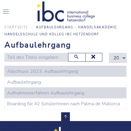
STARTSEITE
AUFBAULEHRGANG - HANDELSAKADEMIE,
HANDELSSCHULE UND KOLLEG IBC HETZENDORF
Aufbaulehrgang
Teil des Titels eingeben
Anzeige #
Abschluss 2023: Aufbaulehrgang
Aufbaulehrgang
Aufnahmeverfahren Aufbaulehrgang
Boarding für 42 SchülerInnen nach Palma de Mallorca