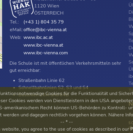
ÜF
1120 Wien
D
ÖSTERREICH
B
Tel.:
(+43 1) 804 35 79
W
eMail:
office@ibc-vienna.at
S
Web:
www.ibc.ac.at
T
www.ibc-vienna.at
D
www.ibc-vienna.com
W
Se
Die Schule ist mit öffentlichen Verkehrsmitteln sehr
p
Ü
gut erreichbar:
i
Straßenbahn Linie 62
T
Schnellbahnlinien S2, S3 und S4
T
nktionsnotwendige Cookies für die Funktionalität und Sicher
Buslinien 16A und 64B
ser Cookies werden von Dienstleistern in den USA angeboten. 
N
 US-amerikanischem Recht können US-Behörden zu Kontroll-
S
ert werden und dagegen rechtlich vorgehen können. Nähere Inf
-- * --
S
(
s website, you agree to the use of cookies as described in our
P