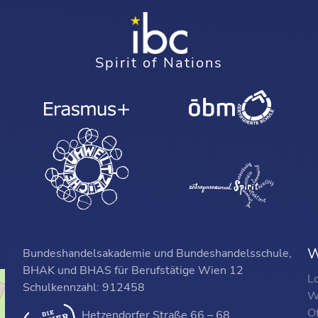
Spirit of Nations
W
Bundeshandelsakademie und Bundeshandelsschule,
BHAK und BHAS für Berufstätige Wien 12
L
Schulkennzahl: 912458
W
O
Hetzendorfer Straße 66 – 68