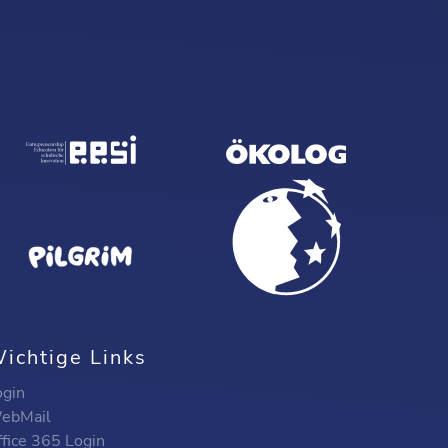
ichtige Links
ogin
ebMail
ffice 365 Login