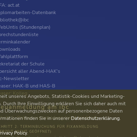
A: act.at
iplomarbeiten-Datenbank
ibliothek@ibc
ebUntis (Stundenplan)
prechstundenliste
erminkalender
ownloads
ahlplattform
kretariat der Schule
bersicht aller Abend-HAK's
bc-Newsletter
easer: HAK-B und HAS-B
easer: Kolleg
heit unseres Angebots, Statistik-Cookies und Marketing-
Durch Ihre Einwilligung erklären Sie sich daher auch mit
euanmeldung am ibc
 und Überwachungszwecken auf personenbezogene Daten
chritt 1: Onlinevoranmeldung (nicht bindend)
ormationen finden Sie in unserer
Datenschutzerklärung
.
CHRITT 2: TERMINBUCHUNG FÜR FIXANMELDUNG
DERZEIT NICHT GEÖFFNET)
rivacy Policy
.