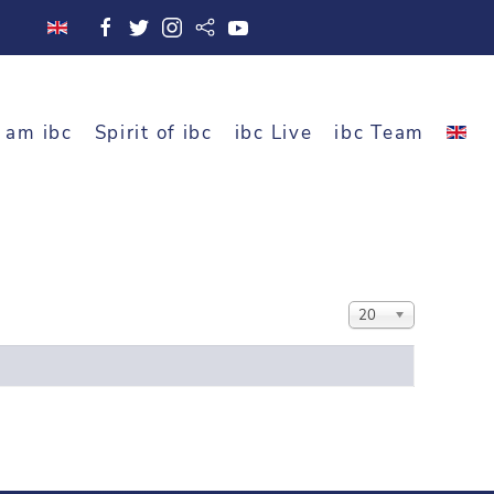
 am ibc
Spirit of ibc
ibc Live
ibc Team
Anzeige #
20