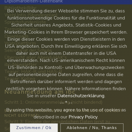
Diplomarbeiten-Datenbank
Bibliothek@ibc
Bei Verwendung dieser Webseite stimmen Sie zu, dass
WebUntis (Stundenplan)
funktionsnotwendige Cookies für die Funktionalität und
Sprechstundenliste
Sicherheit unseres Angebots, Statistik-Cookies und
Terminkalender
Marketing-Cookies in Ihrem Browser gespeichert werden.
Downloads
Einige dieser Cookies werden von Dienstleistern in den
Wahlplattform
USA angeboten. Durch Ihre Einwilligung erklären Sie sich
Sekretariat der Schule
daher auch mit einem Datentransfer in die USA
Übersicht aller Abend-HAK's
einverstanden. Nach US-amerikanischem Recht können
ibc-Newsletter
US-Behörden zu Kontroll- und Überwachungszwecken
Teaser: HAK-B und HAS-B
auf personenbezogene Daten zugreifen, ohne dass die
Teaser: Kolleg
Betroffenen darüber informiert werden und dagegen
rechtlich vorgehen können. Nähere Informationen finden
Neuanmeldung am ibc
Sie in unserer
Datenschutzerklärung
.
Schritt 1: Onlinevoranmeldung (nicht bindend)
-- * --
By using this website, you agree to the use of cookies as
SCHRITT 2: TERMINBUCHUNG FÜR FIXANMELDUNG (DERZEIT
NICHT GEÖFFNET)
described in our
Privacy Policy
.
Schritt 3: Eingabe der persönlichen Daten (erst zu
Zustimmen / Ok
Ablehnen / No, Thanks
Schulbeginn!)