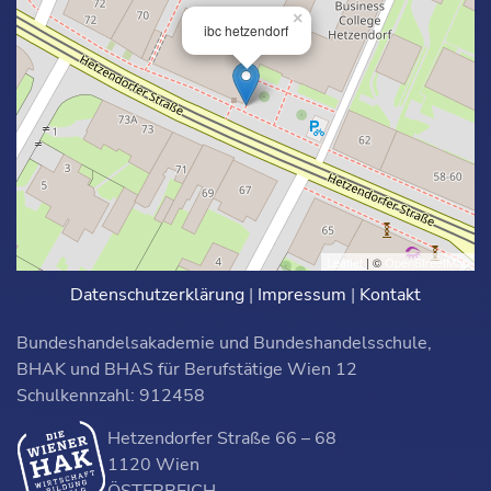
×
ibc hetzendorf
Leaflet
| ©
OpenStreetMap
Datenschutzerklärung
|
Impressum
|
Kontakt
Bundeshandelsakademie und Bundeshandelsschule,
BHAK und BHAS für Berufstätige Wien 12
Schulkennzahl: 912458
Hetzendorfer Straße 66 – 68
1120 Wien