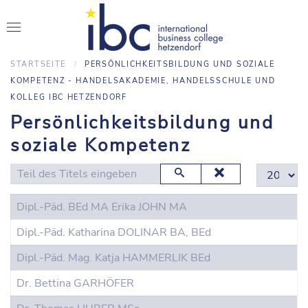
STARTSEITE
PERSÖNLICHKEITSBILDUNG UND SOZIALE
KOMPETENZ - HANDELSAKADEMIE, HANDELSSCHULE UND
KOLLEG IBC HETZENDORF
Persönlichkeitsbildung und
soziale Kompetenz
Teil des Titels eingeben
Anzeige #
Dipl.-Päd. BEd MA Erika JOHN MA
Dipl.-Päd. Katharina DOLINAR BA, BEd
Dipl.-Päd. Mag. Katja HAMMERLIK BEd
Dr. Bettina GARHÖFER