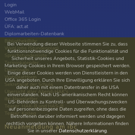
Login
WebMail
Office 365 Login
ÜFA: act.at
Diplomarbeiten-Datenbank
Bibliothek@ibc
Bei Verwendung dieser Webseite stimmen Sie zu, dass
WebUntis (Stundenplan)
funktionsnotwendige Cookies für die Funktionalität und
Sprechstundenliste
Sicherheit unseres Angebots, Statistik-Cookies und
Terminkalender
Marketing-Cookies in Ihrem Browser gespeichert werden.
Downloads
Einige dieser Cookies werden von Dienstleistern in den
Wahlplattform
USA angeboten. Durch Ihre Einwilligung erklären Sie sich
Sekretariat der Schule
daher auch mit einem Datentransfer in die USA
Übersicht aller Abend-HAK's
einverstanden. Nach US-amerikanischem Recht können
ibc-Newsletter
US-Behörden zu Kontroll- und Überwachungszwecken
Teaser: HAK-B und HAS-B
auf personenbezogene Daten zugreifen, ohne dass die
Teaser: Kolleg
Betroffenen darüber informiert werden und dagegen
rechtlich vorgehen können. Nähere Informationen finden
Neuanmeldung am ibc
Sie in unserer
Datenschutzerklärung
.