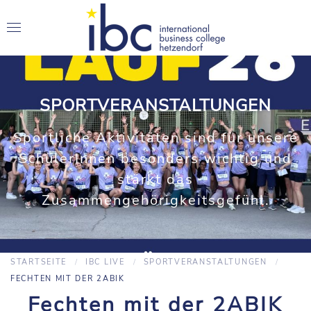
SPORTVERANSTALTUNGEN
Sportliche Aktivitäten sind für unsere
SchülerInnen besonders wichtig und
stärkt das
Zusammengehörigkeitsgefühl.
STARTSEITE
IBC LIVE
SPORTVERANSTALTUNGEN
FECHTEN MIT DER 2ABIK
Fechten mit der 2ABIK