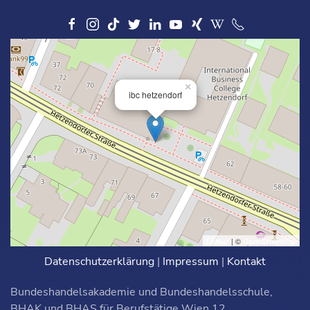
×
ibc hetzendorf
Leaflet
| ©
OpenStreetMap
Datenschutzerklärung
|
Impressum
|
Kontakt
Bundeshandelsakademie und Bundeshandelsschule,
BHAK und BHAS für Berufstätige Wien 12