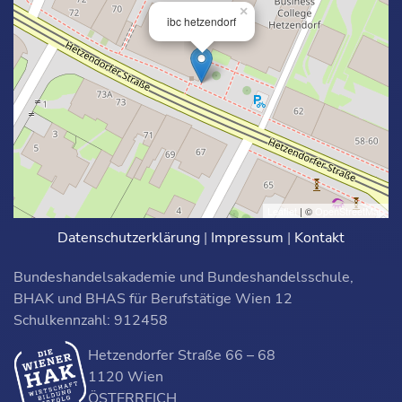
×
ibc hetzendorf
Leaflet
| ©
OpenStreetMap
Datenschutzerklärung
|
Impressum
|
Kontakt
Bundeshandelsakademie und Bundeshandelsschule,
BHAK und BHAS für Berufstätige Wien 12
Schulkennzahl: 912458
Hetzendorfer Straße 66 – 68
1120 Wien
ÖSTERREICH