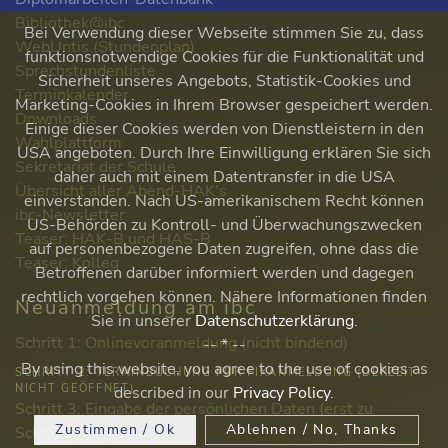
Bibliothek@ibc
Bei Verwendung dieser Webseite stimmen Sie zu, dass
WebUntis (Stundenplan)
funktionsnotwendige Cookies für die Funktionalität und
Sprechstundenliste
Sicherheit unseres Angebots, Statistik-Cookies und
Terminkalender
Marketing-Cookies in Ihrem Browser gespeichert werden.
Downloads
Einige dieser Cookies werden von Dienstleistern in den
Wahlplattform
USA angeboten. Durch Ihre Einwilligung erklären Sie sich
Sekretariat der Schule
daher auch mit einem Datentransfer in die USA
Übersicht aller Abend-HAK's
einverstanden. Nach US-amerikanischem Recht können
ibc-Newsletter
US-Behörden zu Kontroll- und Überwachungszwecken
Teaser: HAK-B und HAS-B
auf personenbezogene Daten zugreifen, ohne dass die
Teaser: Kolleg
Betroffenen darüber informiert werden und dagegen
rechtlich vorgehen können. Nähere Informationen finden
Neuanmeldung am ibc
Sie in unserer
Datenschutzerklärung
.
Schritt 1: Onlinevoranmeldung (nicht bindend)
-- * --
By using this website, you agree to the use of cookies as
SCHRITT 2: TERMINBUCHUNG FÜR FIXANMELDUNG (DERZEIT
NICHT GEÖFFNET)
described in our
Privacy Policy
.
Schritt 3: Eingabe der persönlichen Daten (erst zu
Zustimmen / Ok
Ablehnen / No, Thanks
Schulbeginn!)