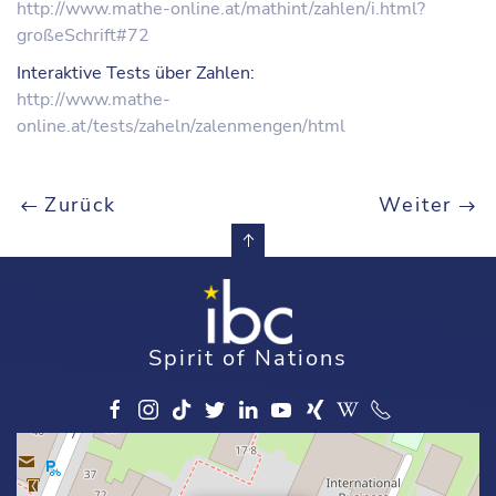
http://www.mathe-online.at/mathint/zahlen/i.html?
großeSchrift#72
Interaktive Tests über Zahlen:
http://www.mathe-
online.at/tests/zaheln/zalenmengen/html
Zurück
Weiter
Spirit of Nations