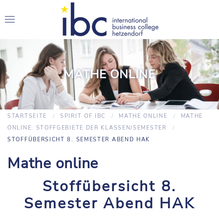
MATHE ONLINE
STARTSEITE
SPIRIT OF IBC
MATHE ONLINE
MATHE
ONLINE: STOFFGEBIETE DER KLASSEN/SEMESTER
STOFFÜBERSICHT 8. SEMESTER ABEND HAK
Mathe online
Stoffübersicht 8.
Semester Abend HAK