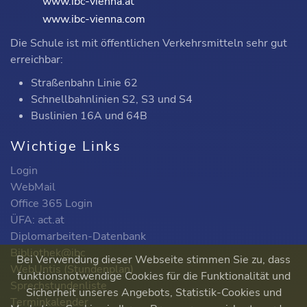
www.ibc-vienna.at
www.ibc-vienna.com
Die Schule ist mit öffentlichen Verkehrsmitteln sehr gut
erreichbar:
Straßenbahn Linie 62
Schnellbahnlinien S2, S3 und S4
Buslinien 16A und 64B
Wichtige Links
Login
WebMail
Office 365 Login
ÜFA: act.at
Diplomarbeiten-Datenbank
Bibliothek@ibc
Bei Verwendung dieser Webseite stimmen Sie zu, dass
WebUntis (Stundenplan)
funktionsnotwendige Cookies für die Funktionalität und
Sprechstundenliste
Sicherheit unseres Angebots, Statistik-Cookies und
Terminkalender