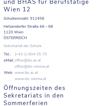
und BHAS für Berufstätige
Wien 12
Schulkennzahl: 912458
Hetzendorfer Straße 66 – 68
1120 Wien
ÖSTERREICH
Sekretariat der Schule
Tel.:
(+43 1) 804 35 79
eMail:
office@ibc.ac.at
office@ibc-vienna.at
Web:
www.ibc.ac.at
www.ibc-vienna.at
Öffnungszeiten des
Sekretariats in den
Sommerferien