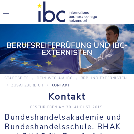
BERUFSREIFEPRÜFUNG UND IBC-
EXTERNISTEN
STARTSEITE
DEIN WEG AM IBC
BRP UND EXTERNISTEN
ZUSATZBEREICH
KONTAKT
Kontakt
GESCHRIEBEN AM
30. AUGUST 2015
.
Bundeshandelsakademie und
Bundeshandelsschule, BHAK