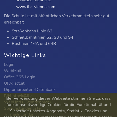
www.ibc-vienna.at
www.ibc-vienna.com
Die Schule ist mit öffentlichen Verkehrsmitteln sehr gut
erreichbar:
Straßenbahn Linie 62
Schnellbahnlinien S2, S3 und S4
Buslinien 16A und 64B
Wichtige Links
Login
WebMail
Office 365 Login
ÜFA: act.at
Diplomarbeiten-Datenbank
Bibliothek@ibc
Bei Verwendung dieser Webseite stimmen Sie zu, dass
WebUntis (Stundenplan)
funktionsnotwendige Cookies für die Funktionalität und
Sprechstundenliste
Sicherheit unseres Angebots, Statistik-Cookies und
Terminkalender