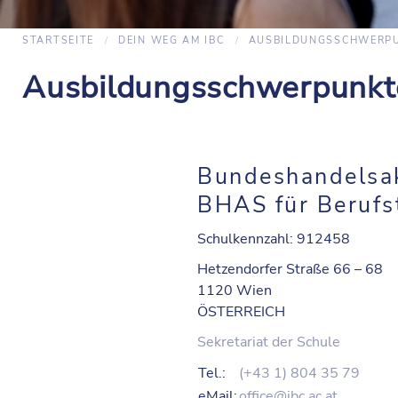
STARTSEITE
DEIN WEG AM IBC
AUSBILDUNGSSCHWERP
Ausbildungsschwerpunkt
Bundeshandelsa
BHAS für Berufs
Schulkennzahl: 912458
Hetzendorfer Straße 66 – 68
1120 Wien
ÖSTERREICH
Sekretariat der Schule
Tel.:
(+43 1) 804 35 79
eMail:
office@ibc.ac.at