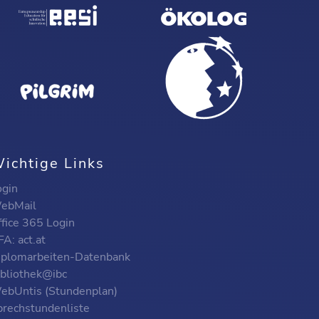
ichtige Links
ogin
ebMail
ffice 365 Login
A: act.at
iplomarbeiten-Datenbank
ibliothek@ibc
ebUntis (Stundenplan)
prechstundenliste