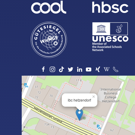
×
ibc hetzendorf