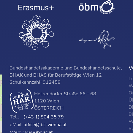
W
Bundeshandelsakademie und Bundeshandelsschule,
BHAK und BHAS für Berufstätige Wien 12
L
Schulkennzahl: 912458
W
O
Hetzendorfer Straße 66 – 68
ÜF
1120 Wien
D
ÖSTERREICH
B
Tel.:
(+43 1) 804 35 79
W
eMail:
office@ibc-vienna.at
S
Web:
www.ibc.ac.at