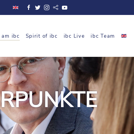
 am ibc
Spirit of ibc
ibc Live
ibc Team
RPUNKTE