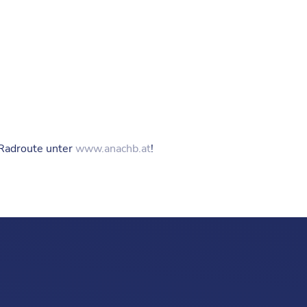
e Radroute unter
www.anachb.at
!