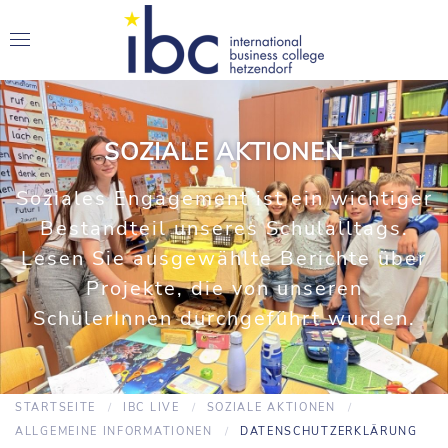
SOZIALE AKTIONEN
Soziales Engagement ist ein wichtiger
Bestandteil unseres Schulalltags.
Lesen Sie ausgewählte Berichte über
Projekte, die von unseren
SchülerInnen durchgeführt wurden.
STARTSEITE
IBC LIVE
SOZIALE AKTIONEN
ALLGEMEINE INFORMATIONEN
DATENSCHUTZERKLÄRUNG