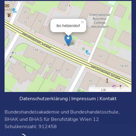
×
ibc hetzendorf
Leaflet
| ©
OpenStreetMap
Datenschutzerklärung
|
Impressum
|
Kontakt
Bundeshandelsakademie und Bundeshandelsschule,
BHAK und BHAS für Berufstätige Wien 12
Schulkennzahl: 912458