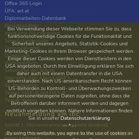
Office 365 Login
ÜFA: act.at
Diplomarbeiten-Datenbank
Bibliothek@ibc
Bei Verwendung dieser Webseite stimmen Sie zu, dass
WebUntis (Stundenplan)
funktionsnotwendige Cookies für die Funktionalität und
Sprechstundenliste
Sicherheit unseres Angebots, Statistik-Cookies und
Terminkalender
Marketing-Cookies in Ihrem Browser gespeichert werden.
Downloads
Einige dieser Cookies werden von Dienstleistern in den
Wahlplattform
USA angeboten. Durch Ihre Einwilligung erklären Sie sich
Sekretariat der Schule
daher auch mit einem Datentransfer in die USA
Übersicht aller Abend-HAK's
einverstanden. Nach US-amerikanischem Recht können
ibc-Newsletter
US-Behörden zu Kontroll- und Überwachungszwecken
Teaser: HAK-B und HAS-B
auf personenbezogene Daten zugreifen, ohne dass die
Teaser: Kolleg
Betroffenen darüber informiert werden und dagegen
rechtlich vorgehen können. Nähere Informationen finden
Neuanmeldung am ibc
Sie in unserer
Datenschutzerklärung
.
Schritt 1: Onlinevoranmeldung (nicht bindend)
-- * --
By using this website, you agree to the use of cookies as
SCHRITT 2: TERMINBUCHUNG FÜR FIXANMELDUNG (DERZEIT