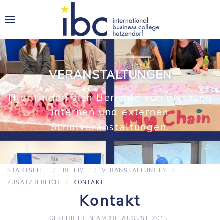
VERANSTALTUNGEN
Hier finden sich Berichte von diversen
internen und externen
Schulveranstaltungen.
STARTSEITE
IBC LIVE
VERANSTALTUNGEN
ZUSATZBEREICH
KONTAKT
Kontakt
GESCHRIEBEN AM
30. AUGUST 2015
.