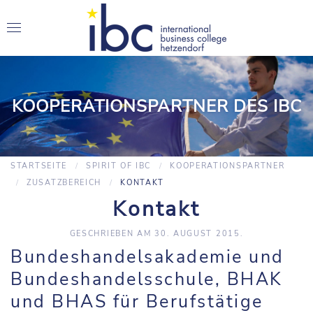
KOOPERATIONSPARTNER DES IBC
STARTSEITE
SPIRIT OF IBC
KOOPERATIONSPARTNER
ZUSATZBEREICH
KONTAKT
Kontakt
GESCHRIEBEN AM
30. AUGUST 2015
.
Bundeshandelsakademie und
Bundeshandelsschule, BHAK
und BHAS für Berufstätige