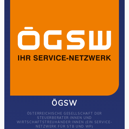
ÖGSW
ÖSTERREICHISCHE GESELLSCHAFT DER
STEUERBERATER:INNEN UND
WIRTSCHAFTSTREUHÄNDER:INNEN (EIN SERVICE-
NETZWERK FÜR STB UND WP)