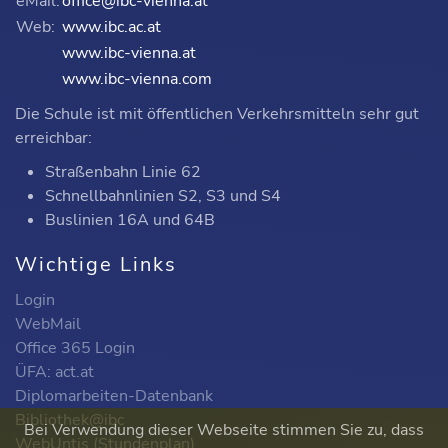
eMail:
office@ibc-vienna.at
Web:
www.ibc.ac.at
www.ibc-vienna.at
www.ibc-vienna.com
Die Schule ist mit öffentlichen Verkehrsmitteln sehr gut
erreichbar:
Straßenbahn Linie 62
Schnellbahnlinien S2, S3 und S4
Buslinien 16A und 64B
Wichtige Links
Login
WebMail
Office 365 Login
ÜFA: act.at
Diplomarbeiten-Datenbank
Bibliothek@ibc
Bei Verwendung dieser Webseite stimmen Sie zu, dass
WebUntis (Stundenplan)