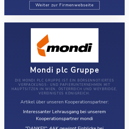
Weiter zur Firmenwebseite
Mondi plc Gruppe
DIE MONDI PLC GRUPPE IST EIN BÖRSENNOTIERTES
VERPACKUNGS- UND PAPIERUNTERNEHMEN MIT
HAUPTSITZEN IN WIEN, ÖSTERREICH UND WEYBRIDGE,
VEREINIGTES KÖNIGREICH.
Artikel über unseren Kooperationspartner:
Interessanter Lehrausgang bei unserem
Kooperationspartner mondi
"DANKE!!": 4AK gewinnt Einblicke bei