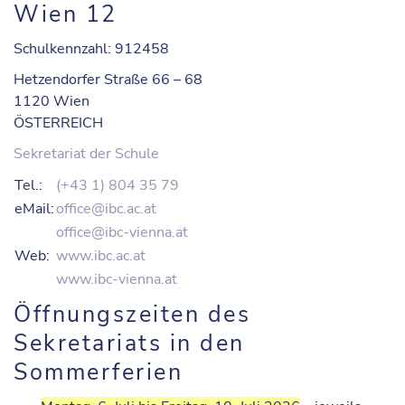
Wien 12
Schulkennzahl: 912458
Hetzendorfer Straße 66 – 68
1120 Wien
ÖSTERREICH
Sekretariat der Schule
Tel.:
(+43 1) 804 35 79
eMail:
office@ibc.ac.at
office@ibc-vienna.at
Web:
www.ibc.ac.at
www.ibc-vienna.at
Öffnungszeiten des
Sekretariats in den
Sommerferien