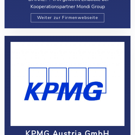
Kooperationspartner Mondi Group
Weiter zur Firmenwebseite
KPMG Austria GmbH