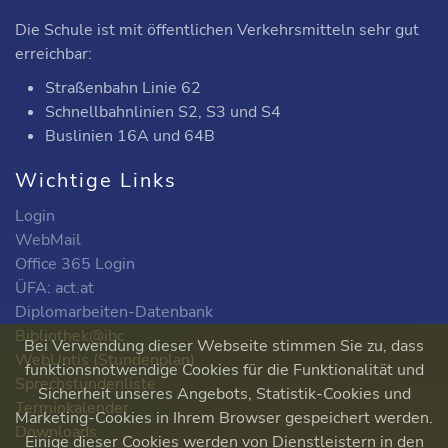
Die Schule ist mit öffentlichen Verkehrsmitteln sehr gut
erreichbar:
Straßenbahn Linie 62
Schnellbahnlinien S2, S3 und S4
Buslinien 16A und 64B
Wichtige Links
Login
WebMail
Office 365 Login
ÜFA: act.at
Diplomarbeiten-Datenbank
Bibliothek@ibc
Bei Verwendung dieser Webseite stimmen Sie zu, dass
WebUntis (Stundenplan)
funktionsnotwendige Cookies für die Funktionalität und
Sprechstundenliste
Sicherheit unseres Angebots, Statistik-Cookies und
Terminkalender
Marketing-Cookies in Ihrem Browser gespeichert werden.
Downloads
Einige dieser Cookies werden von Dienstleistern in den