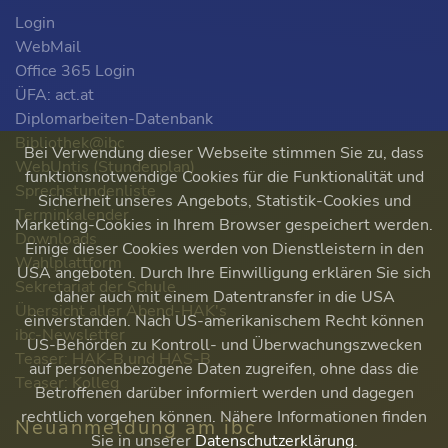
Login
WebMail
Office 365 Login
ÜFA: act.at
Diplomarbeiten-Datenbank
Bibliothek@ibc
Bei Verwendung dieser Webseite stimmen Sie zu, dass
WebUntis (Stundenplan)
funktionsnotwendige Cookies für die Funktionalität und
Sprechstundenliste
Sicherheit unseres Angebots, Statistik-Cookies und
Terminkalender
Marketing-Cookies in Ihrem Browser gespeichert werden.
Downloads
Einige dieser Cookies werden von Dienstleistern in den
Wahlplattform
USA angeboten. Durch Ihre Einwilligung erklären Sie sich
Sekretariat der Schule
daher auch mit einem Datentransfer in die USA
Übersicht aller Abend-HAK's
einverstanden. Nach US-amerikanischem Recht können
ibc-Newsletter
US-Behörden zu Kontroll- und Überwachungszwecken
Teaser: HAK-B und HAS-B
auf personenbezogene Daten zugreifen, ohne dass die
Teaser: Kolleg
Betroffenen darüber informiert werden und dagegen
rechtlich vorgehen können. Nähere Informationen finden
Neuanmeldung am ibc
Sie in unserer
Datenschutzerklärung
.