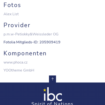
Fotos
Alex List
Provider
p.m.w-Petiokky&Weissleder OG
Fotolia Mitglieds-ID: 205909419
Komponenten
www.phoca.cz
YOOtheme GmbH
Spirit of Nations