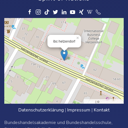
×
ibc hetzendorf
Leaflet
| ©
OpenStreetMap
Datenschutzerklärung
|
Impressum
|
Kontakt
Bundeshandelsakademie und Bundeshandelsschule,