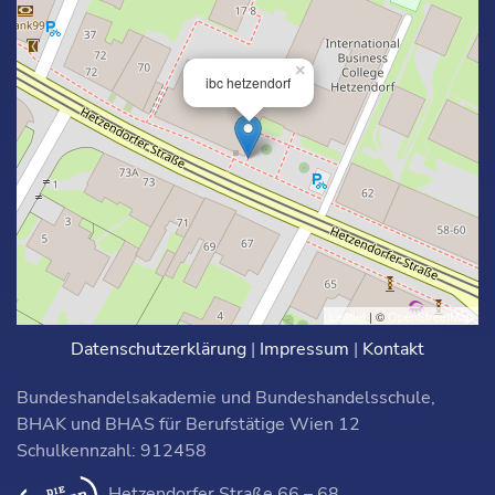
×
ibc hetzendorf
Leaflet
| ©
OpenStreetMap
Datenschutzerklärung
|
Impressum
|
Kontakt
Bundeshandelsakademie und Bundeshandelsschule,
BHAK und BHAS für Berufstätige Wien 12
Schulkennzahl: 912458
Hetzendorfer Straße 66 – 68