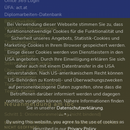
Office 365 Login
ÜFA: act.at
Diplomarbeiten-Datenbank
Bibliothek@ibc
Bei Verwendung dieser Webseite stimmen Sie zu, dass
WebUntis (Stundenplan)
funktionsnotwendige Cookies für die Funktionalität und
Sprechstundenliste
Sicherheit unseres Angebots, Statistik-Cookies und
Terminkalender
Marketing-Cookies in Ihrem Browser gespeichert werden.
Downloads
Einige dieser Cookies werden von Dienstleistern in den
Wahlplattform
USA angeboten. Durch Ihre Einwilligung erklären Sie sich
Sekretariat der Schule
daher auch mit einem Datentransfer in die USA
Übersicht aller Abend-HAK's
einverstanden. Nach US-amerikanischem Recht können
ibc-Newsletter
US-Behörden zu Kontroll- und Überwachungszwecken
Teaser: HAK-B und HAS-B
auf personenbezogene Daten zugreifen, ohne dass die
Teaser: Kolleg
Betroffenen darüber informiert werden und dagegen
rechtlich vorgehen können. Nähere Informationen finden
Neuanmeldung am ibc
Sie in unserer
Datenschutzerklärung
.
Schritt 1: Onlinevoranmeldung (nicht bindend)
-- * --
By using this website, you agree to the use of cookies as
SCHRITT 2: TERMINBUCHUNG FÜR FIXANMELDUNG (DERZEIT
NICHT GEÖFFNET)
described in our
Privacy Policy
.