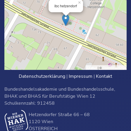
×
ibc hetzendorf
Leaflet
| ©
OpenStreetMap
Datenschutzerklärung
|
Impressum
|
Kontakt
Bundeshandelsakademie und Bundeshandelsschule,
BHAK und BHAS für Berufstätige Wien 12
Schulkennzahl: 912458
Hetzendorfer Straße 66 – 68
1120 Wien
ÖSTERREICH