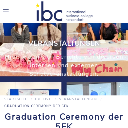
VERANSTALTUNGEN
Hier finden sich Berichte von diversen
internen und externen
Schulveranstaltungen.
STARTSEITE
IBC LIVE
VERANSTALTUNGEN
GRADUATION CEREMONY DER 5EK
Graduation Ceremony der
5EK