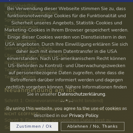
Bibliothek@ibc
Bei Verwendung dieser Webseite stimmen Sie zu, dass
WebUntis (Stundenplan)
funktionsnotwendige Cookies für die Funktionalität und
Sprechstundenliste
Sicherheit unseres Angebots, Statistik-Cookies und
Terminkalender
Marketing-Cookies in Ihrem Browser gespeichert werden.
Downloads
Einige dieser Cookies werden von Dienstleistern in den
Wahlplattform
USA angeboten. Durch Ihre Einwilligung erklären Sie sich
Sekretariat der Schule
daher auch mit einem Datentransfer in die USA
Übersicht aller Abend-HAK's
einverstanden. Nach US-amerikanischem Recht können
ibc-Newsletter
US-Behörden zu Kontroll- und Überwachungszwecken
Teaser: HAK-B und HAS-B
auf personenbezogene Daten zugreifen, ohne dass die
Teaser: Kolleg
Betroffenen darüber informiert werden und dagegen
rechtlich vorgehen können. Nähere Informationen finden
Neuanmeldung am ibc
Sie in unserer
Datenschutzerklärung
.
Schritt 1: Onlinevoranmeldung (nicht bindend)
-- * --
By using this website, you agree to the use of cookies as
SCHRITT 2: TERMINBUCHUNG FÜR FIXANMELDUNG (DERZEIT
NICHT GEÖFFNET)
described in our
Privacy Policy
.
Schritt 3: Eingabe der persönlichen Daten (erst zu
Zustimmen / Ok
Ablehnen / No, Thanks
Schulbeginn!)