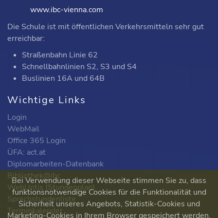
www.ibc-vienna.com
Die Schule ist mit öffentlichen Verkehrsmitteln sehr gut
erreichbar:
Straßenbahn Linie 62
Schnellbahnlinien S2, S3 und S4
Buslinien 16A und 64B
Wichtige Links
Login
WebMail
Office 365 Login
ÜFA: act.at
Diplomarbeiten-Datenbank
Bibliothek@ibc
Bei Verwendung dieser Webseite stimmen Sie zu, dass
WebUntis (Stundenplan)
funktionsnotwendige Cookies für die Funktionalität und
Sprechstundenliste
Sicherheit unseres Angebots, Statistik-Cookies und
Terminkalender
Marketing-Cookies in Ihrem Browser gespeichert werden.