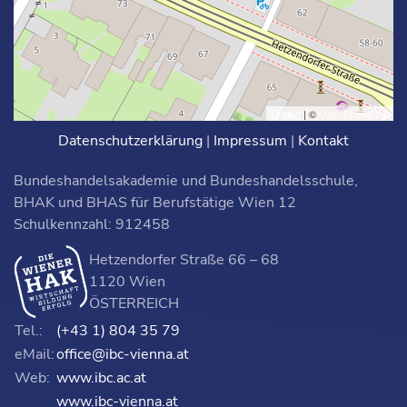
Leaflet
| ©
OpenStreetMap
Datenschutzerklärung
|
Impressum
|
Kontakt
Bundeshandelsakademie und Bundeshandelsschule,
BHAK und BHAS für Berufstätige Wien 12
Schulkennzahl: 912458
Hetzendorfer Straße 66 – 68
1120 Wien
ÖSTERREICH
Tel.:
(+43 1) 804 35 79
eMail:
office@ibc-vienna.at
Web:
www.ibc.ac.at
www.ibc-vienna.at