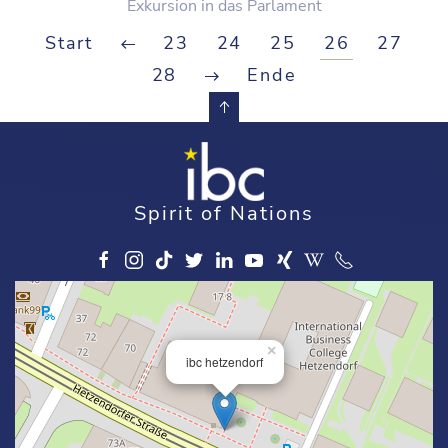
Exkursion in das Parlament
Start
23
24
25
26
27
28
Ende
Spirit of Nations
×
ibc hetzendorf