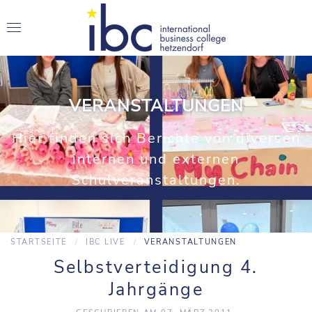
VERANSTALTUNGEN
Hier finden sich Berichte von diversen
internen und externen
Schulveranstaltungen.
STARTSEITE
IBC LIVE
VERANSTALTUNGEN
Selbstverteidigung 4.
Jahrgänge