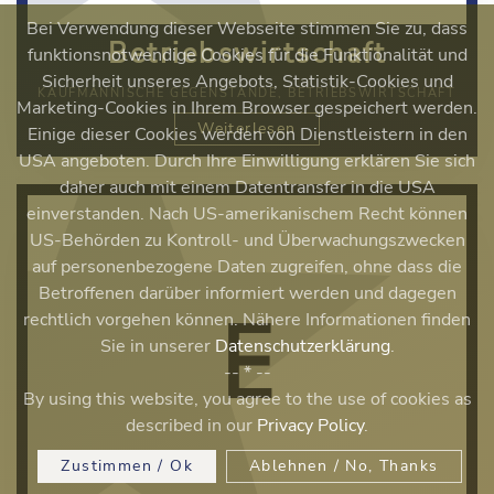
Bei Verwendung dieser Webseite stimmen Sie zu, dass
Betriebswirtschaft
funktionsnotwendige Cookies für die Funktionalität und
Sicherheit unseres Angebots, Statistik-Cookies und
KAUFMÄNNISCHE GEGENSTÄNDE, BETRIEBSWIRTSCHAFT
Marketing-Cookies in Ihrem Browser gespeichert werden.
Weiterlesen
Einige dieser Cookies werden von Dienstleistern in den
USA angeboten. Durch Ihre Einwilligung erklären Sie sich
daher auch mit einem Datentransfer in die USA
einverstanden. Nach US-amerikanischem Recht können
US-Behörden zu Kontroll- und Überwachungszwecken
auf personenbezogene Daten zugreifen, ohne dass die
Betroffenen darüber informiert werden und dagegen
rechtlich vorgehen können. Nähere Informationen finden
Sie in unserer
Datenschutzerklärung
.
-- * --
By using this website, you agree to the use of cookies as
described in our
Privacy Policy
.
Zustimmen / Ok
Ablehnen / No, Thanks