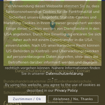
Bei Verwendung dieser Webseite stimmen Sie zu, dass
funktionsnotwendige Cookies für die Funktionalität und
×
ibc hetzendorf
Sicherheit unseres Angebots, Statistik-Cookies und
Marketing-Cookies in Ihrem Browser gespeichert werden.
Einige dieser Cookies werden von Dienstleistern in den
USA angeboten. Durch Ihre Einwilligung erklären Sie sich
daher auch mit einem Datentransfer in die USA
einverstanden. Nach US-amerikanischem Recht können
US-Behörden zu Kontroll- und Überwachungszwecken
auf personenbezogene Daten zugreifen, ohne dass die
Betroffenen darüber informiert werden und dagegen
Leaflet
| ©
OpenStreetMap
rechtlich vorgehen können. Nähere Informationen finden
Datenschutzerklärung
|
Impressum
|
Kontakt
Sie in unserer
Datenschutzerklärung
.
-- * --
Bundeshandelsakademie und Bundeshandelsschule,
By using this website, you agree to the use of cookies as
BHAK und BHAS für Berufstätige Wien 12
described in our
Privacy Policy
.
Schulkennzahl: 912458
Zustimmen / Ok
Ablehnen / No, Thanks
Hetzendorfer Straße 66 – 68