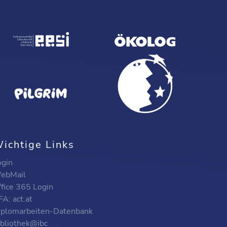
ichtige Links
ogin
ebMail
ffice 365 Login
A: act.at
iplomarbeiten-Datenbank
ibliothek@ibc