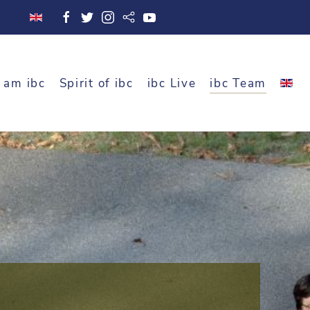
 am ibc
Spirit of ibc
ibc Live
ibc Team