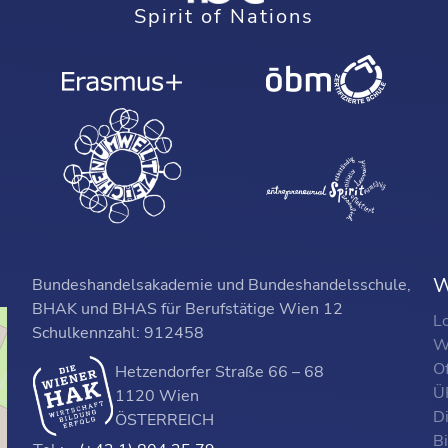
Spirit of Nations
W
Bundeshandelsakademie und Bundeshandelsschule,
BHAK und BHAS für Berufstätige Wien 12
L
Schulkennzahl: 912458
W
O
Hetzendorfer Straße 66 – 68
ÜF
1120 Wien
D
ÖSTERREICH
B