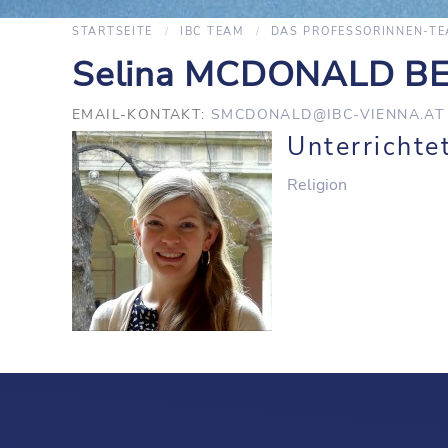
STARTSEITE
IBC TEAM
DAS PROFESSORINNEN-T
Selina MCDONALD B
EMAIL-KONTAKT:
SMCDONALD@IBC-VIENNA.AT
Unterrichte
Religion