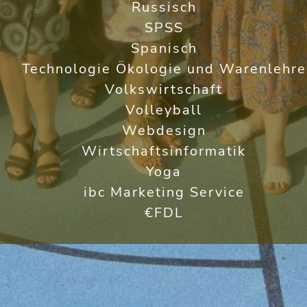
Russisch
SPSS
Spanisch
Technologie Ökologie und Warenlehre
Volkswirtschaft
Volleyball
Webdesign
Wirtschaftsinformatik
Yoga
ibc Marketing Service
€FDL