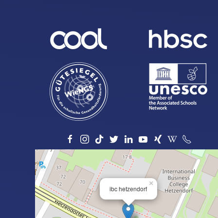
×
ibc hetzendorf