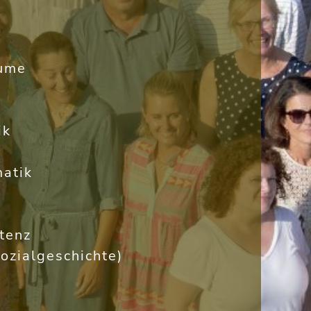
äume
ik
atik
tenz
ozialgeschichte)