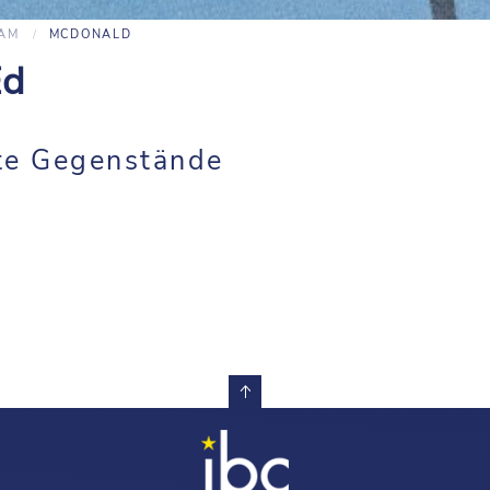
EAM
MCDONALD
Ed
te Gegenstände